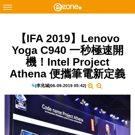
搜尋
【IFA 2019】Lenovo
Facebook
Instagram
Yoga C940 一秒極速開
科技焦點
機！Intel Project
網絡生活
Athena 便攜筆電新定義
遊戲動漫
教學評測
|
李兆城
|
06-09-2019 05:42
|
EduTech
IT Times
生成式AI與雲端應用
Enterprise Digital Transformation