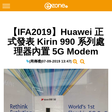
搜尋
【IFA2019】Huawei 正
Facebook
Instagram
式發表 Kirin 990 系列處
科技焦點
理器內置 5G Modem
網絡生活
遊戲動漫
|
周傳禮
|
07-09-2019 13:47
|
教學評測
EduTech
IT Times
生成式AI與雲端應用
Enterprise Digital Transformation