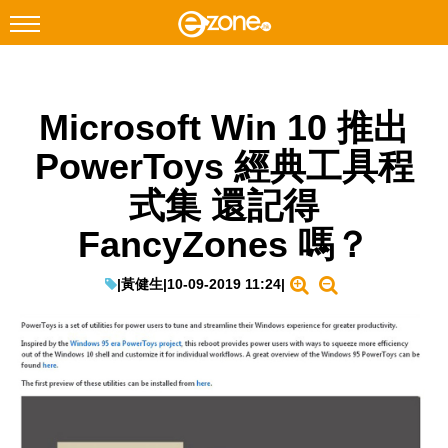
搜尋
Microsoft Win 10 推出
Facebook
Instagram
PowerToys 經典工具程
科技焦點
式集 還記得
網絡生活
FancyZones 嗎？
遊戲動漫
教學評測
|
黃健生
|
10-09-2019 11:24
|
EduTech
IT Times
生成式AI與雲端應用
Enterprise Digital Transformation