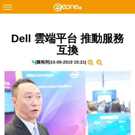
搜尋
Dell 雲端平台 推動服務
Facebook
Instagram
互換
科技焦點
網絡生活
|
陳裕邦
|
10-09-2019 15:21
|
遊戲動漫
教學評測
EduTech
IT Times
生成式AI與雲端應用
Enterprise Digital Transformation