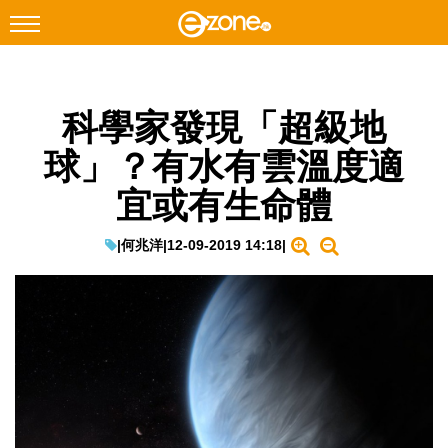
搜尋
科學家發現「超級地
Facebook
Instagram
球」？有水有雲溫度適
科技焦點
宜或有生命體
網絡生活
遊戲動漫
|
何兆洋
|
12-09-2019 14:18
|
教學評測
EduTech
IT Times
生成式AI與雲端應用
Enterprise Digital Transformation