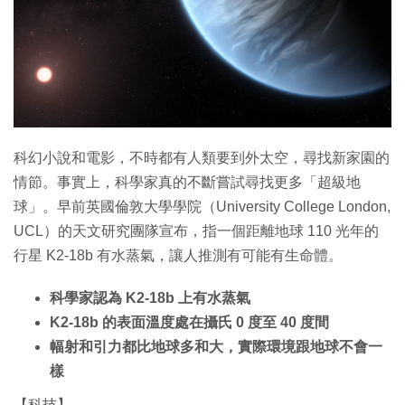
特集
科幻小說和電影，不時都有人類要到外太空，尋找新家園的
情節。事實上，科學家真的不斷嘗試尋找更多「超級地
球」。早前英國倫敦大學學院（University College London,
UCL）的天文研究團隊宣布，指一個距離地球 110 光年的
行星 K2-18b 有水蒸氣，讓人推測有可能有生命體。
科學家認為 K2-18b 上有水蒸氣
K2-18b 的表面溫度處在攝氏 0 度至 40 度間
幅射和引力都比地球多和大，實際環境跟地球不會一
樣
【科技】