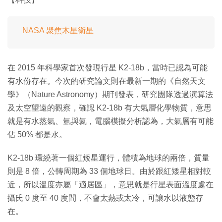
NASA 聚焦木星衛星
在 2015 年科學家首次發現行星 K2-18b，當時已認為可能
有水份存在。今次的研究論文則在最新一期的《自然天文
學》（Nature Astronomy）期刊發表，研究團隊透過演算法
及太空望遠的觀察，確認 K2-18b 有大氣層化學物質，意思
就是有水蒸氣、氫與氦，電腦模擬分析認為，大氣層有可能
佔 50% 都是水。
K2-18b 環繞著一個紅矮星運行，體積為地球的兩倍，質量
則是 8 倍，公轉周期為 33 個地球日。由於跟紅矮星相對較
近，所以溫度亦屬「適居區」，意思就是行星表面溫度處在
攝氏 0 度至 40 度間，不會太熱或太冷，可讓水以液態存
在。