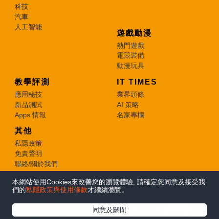
科技
汽車
人工智能
遊戲動漫
熱門遊戲
電競裝備
動漫玩具
教學評測
IT TIMES
應用秘技
業界頭條
新品測試
AI 策略
Apps 情報
名家專欄
其他
私隱政策
免責聲明
聯絡/關於我們
本網站使用Cookies來改善您的瀏覽體驗, 請確定您同意及接受我
© 2026 e-zone. All Rights Reserved.
們的
私隱政策與使用條款
才繼續瀏覽。
在Google
同意及關閉
追蹤《e-zone》