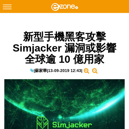
搜尋
新型手機黑客攻擊
Facebook
Instagram
Simjacker 漏洞或影響
科技焦點
全球逾 10 億用家
網絡生活
遊戲動漫
|
蘇家華
|
13-09-2019 12:43
|
教學評測
EduTech
IT Times
生成式AI與雲端應用
Enterprise Digital Transformation