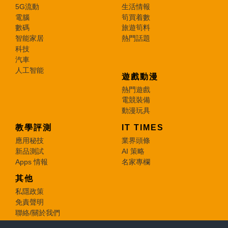
5G流動
生活情報
電腦
筍買着數
數碼
旅遊筍料
智能家居
熱門話題
科技
汽車
人工智能
遊戲動漫
熱門遊戲
電競裝備
動漫玩具
教學評測
IT TIMES
應用秘技
業界頭條
新品測試
AI 策略
Apps 情報
名家專欄
其他
私隱政策
免責聲明
聯絡/關於我們