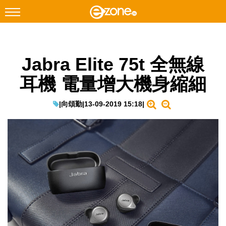
搜尋
Jabra Elite 75t 全無線
Facebook
Instagram
耳機 電量增大機身縮細
科技焦點
網絡生活
|
向頌勤
|
13-09-2019 15:18
|
遊戲動漫
教學評測
EduTech
IT Times
生成式AI與雲端應用
Enterprise Digital Transformation