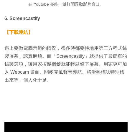
在 Youtube 亦能一鍵打開浮動影片窗口。
6. Screencastify
【下載連結】
遇上要做電腦示範的情況，很多時都要特地用第三方程式錄
製屏幕，認真麻煩。而「Screencastify」就提供了最簡單的
錄製選項，讓用家按幾個鍵就能輕鬆錄下屏幕。用家更可加
入 Webcam 畫面、開麥克風聲音導航、將滑熟標誌特別標
出來等，個人化十足。