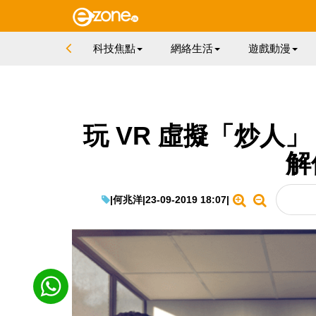
科技焦點
網絡生活
遊戲動漫
玩 VR 虛擬「炒人
解
|
何兆洋
|
23-09-2019 18:07
|