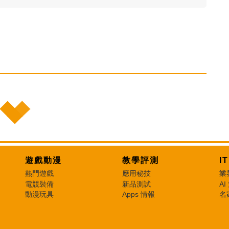
遊戲動漫
教學評測
I
熱門遊戲
應用秘技
業
電競裝備
新品測試
AI
動漫玩具
Apps 情報
名