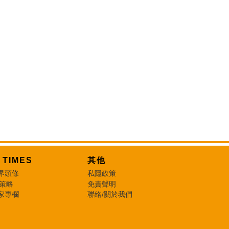
T TIMES
其他
界頭條
私隱政策
 策略
免責聲明
家專欄
聯絡/關於我們