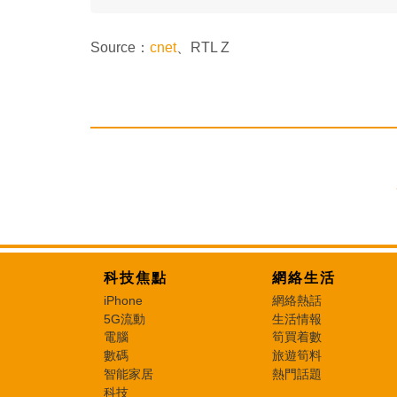
Source：
cnet
、RTL Z
科技焦點
網絡生活
iPhone
網絡熱話
5G流動
生活情報
電腦
筍買着數
數碼
旅遊筍料
智能家居
熱門話題
科技