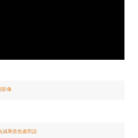
鄉影像
樂系統 為減乘搭焦慮而設