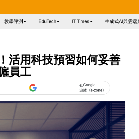
教學評測
EduTech
IT Times
生成式AI與雲端
」！活用科技預習如何妥善
僱員工
在Google
追蹤《e-zone》