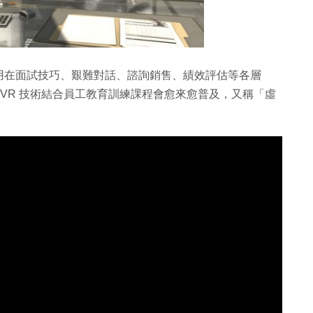
用在面試技巧、艱難對話、諮詢銷售、績效評估等各層
認為未來幾年，VR 技術結合員工教育訓練課程會愈來愈普及，又稱「虛