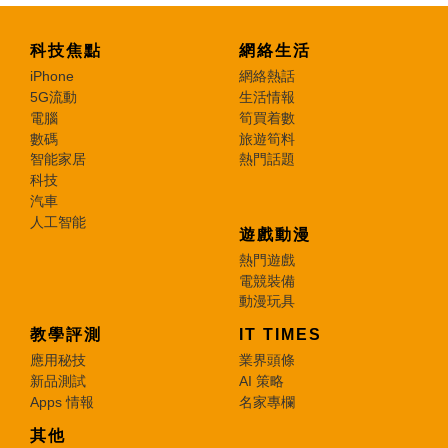
科技焦點
網絡生活
iPhone
網絡熱話
5G流動
生活情報
電腦
筍買着數
數碼
旅遊筍料
智能家居
熱門話題
科技
汽車
人工智能
遊戲動漫
熱門遊戲
電競裝備
動漫玩具
教學評測
IT TIMES
應用秘技
業界頭條
新品測試
AI 策略
Apps 情報
名家專欄
其他