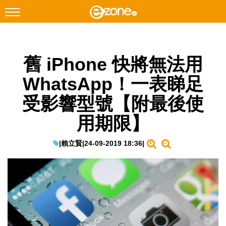
搜尋
舊 iPhone 快將無法用
Facebook
Instagram
WhatsApp！一表睇足
科技焦點
受影響型號【附最後使
網絡生活
用期限】
遊戲動漫
教學評測
|
賴立賢
|
24-09-2019 18:36
|
EduTech
IT Times
生成式AI與雲端應用
Enterprise Digital Transformation