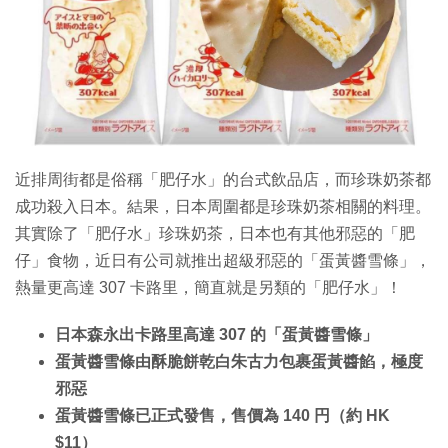
近排周街都是俗稱「肥仔水」的台式飲品店，而珍珠奶茶都
成功殺入日本。結果，日本周圍都是珍珠奶茶相關的料理。
其實除了「肥仔水」珍珠奶茶，日本也有其他邪惡的「肥
仔」食物，近日有公司就推出超級邪惡的「蛋黃醬雪條」，
熱量更高達 307 卡路里，簡直就是另類的「肥仔水」！
日本森永出卡路里高達 307 的「蛋黃醬雪條」
蛋黃醬雪條由酥脆餅乾白朱古力包裹蛋黃醬餡，極度
邪惡
蛋黃醬雪條已正式發售，售價為 140 円（約 HK
$11）