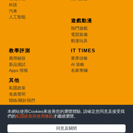
科技
汽車
人工智能
遊戲動漫
熱門遊戲
電競裝備
動漫玩具
教學評測
IT TIMES
應用秘技
業界頭條
新品測試
AI 策略
Apps 情報
名家專欄
其他
私隱政策
免責聲明
聯絡/關於我們
本網站使用Cookies來改善您的瀏覽體驗, 請確定您同意及接受我
© 2026 e-zone. All Rights Reserved.
們的
私隱政策與使用條款
才繼續瀏覽。
在Google
同意及關閉
追蹤《e-zone》