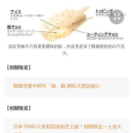
這款雪條不只有蛋黃醬味的餡，外皮竟是加了酥脆餅乾的白巧克
力。
【相關報道】
韓國雪條中間可「啪」斷 網民大讚超細心
【相關報道】
日本 PABLO 推邪惡珍奶芝士撻！期間限定一人份大