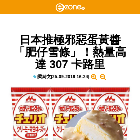
日本推極邪惡蛋黃醬
「肥仔雪條」！熱量高
達 307 卡路里
|
梁綺文
|
25-09-2019 16:24
|