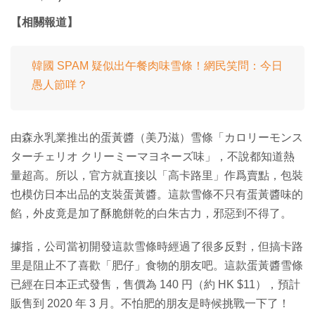
【相關報道】
韓國 SPAM 疑似出午餐肉味雪條！網民笑問：今日
愚人節咩？
由森永乳業推出的蛋黃醬（美乃滋）雪條「カロリーモンス
ターチェリオ クリーミーマヨネーズ味」，不說都知道熱
量超高。所以，官方就直接以「高卡路里」作爲賣點，包裝
也模仿日本出品的支裝蛋黃醬。這款雪條不只有蛋黃醬味的
餡，外皮竟是加了酥脆餅乾的白朱古力，邪惡到不得了。
據指，公司當初開發這款雪條時經過了很多反對，但搞卡路
里是阻止不了喜歡「肥仔」食物的朋友吧。這款蛋黃醬雪條
已經在日本正式發售，售價為 140 円（約 HK $11），預計
販售到 2020 年 3 月。不怕肥的朋友是時候挑戰一下了！