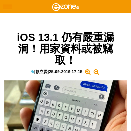
搜尋
iOS 13.1 仍有嚴重漏
Facebook
Instagram
洞！用家資料或被竊
科技焦點
取！
網絡生活
遊戲動漫
|
賴立賢
|
25-09-2019 17:15
|
教學評測
EduTech
IT Times
生成式AI與雲端應用
Enterprise Digital Transformation