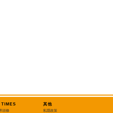
T TIMES
其他
界頭條
私隱政策