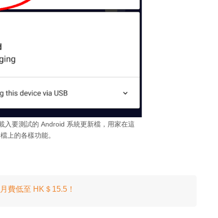
入要測試的 Android 系統更新檔，用家在這
新檔上的各樣功能。
ade‧月費低至 HK＄15.5！