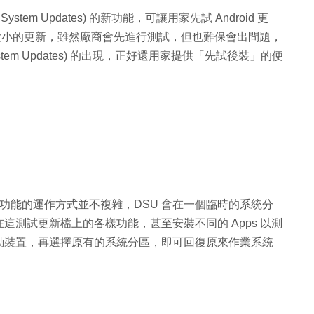
System Updates) 的新功能，可讓用家先試 Android 更
有大大小的更新，雖然廠商會先進行測試，但也難保會出問題，
 System Updates) 的出現，正好還用家提供「先試後裝」的便
Updates) 功能的運作方式並不複雜，DSU 會在一個臨時的系統分
家在這測試更新檔上的各樣功能，甚至安裝不同的 Apps 以測
動裝置，再選擇原有的系統分區，即可回復原來作業系統