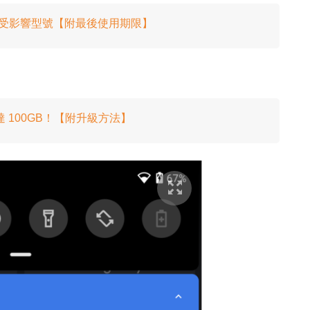
一表睇足受影響型號【附最後使用期限】
 100GB！【附升級方法】