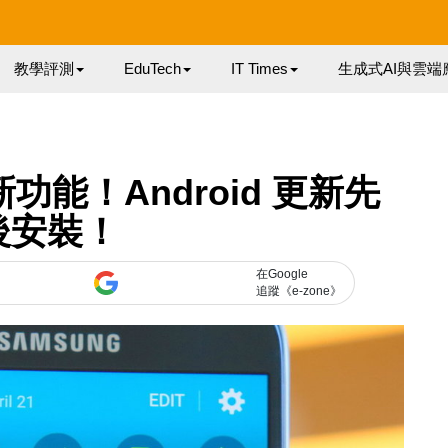
教學評測
EduTech
IT Times
生成式AI與雲端
 新功能！Android 更新先
後安裝！
在Google
追蹤《e-zone》