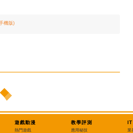
 手機版)
遊戲動漫
教學評測
I
熱門遊戲
應用秘技
業