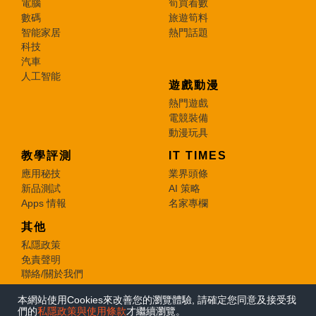
電腦
筍買着數
數碼
旅遊筍料
智能家居
熱門話題
科技
汽車
人工智能
遊戲動漫
熱門遊戲
電競裝備
動漫玩具
教學評測
IT TIMES
應用秘技
業界頭條
新品測試
AI 策略
Apps 情報
名家專欄
其他
私隱政策
免責聲明
聯絡/關於我們
本網站使用Cookies來改善您的瀏覽體驗, 請確定您同意及接受我
© 2026 e-zone. All Rights Reserved.
們的
私隱政策與使用條款
才繼續瀏覽。