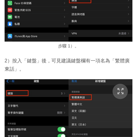
步驟 1）。
2）按入「鍵盤」後，可見建議鍵盤欄有一項名為「繁體廣
東話」。