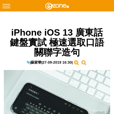
搜尋
iPhone iOS 13 廣東話
Facebook
Instagram
鍵盤實試 極速選取口語
科技焦點
關聯字造句
網絡生活
遊戲動漫
|
蘇家華
|
27-09-2019 16:30
|
教學評測
EduTech
IT Times
生成式AI與雲端應用
Enterprise Digital Transformation