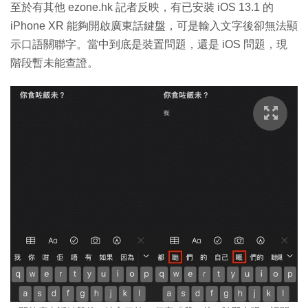
至於有其他 ezone.hk 記者反映，有已安裝 iOS 13.1 的
iPhone XR 能夠開啟廣東話鍵盤，可是輸入文字後卻無法顯
示口語關聯字。當中到底是裝置問題，還是 iOS 問題，現
階段暫未能查證。