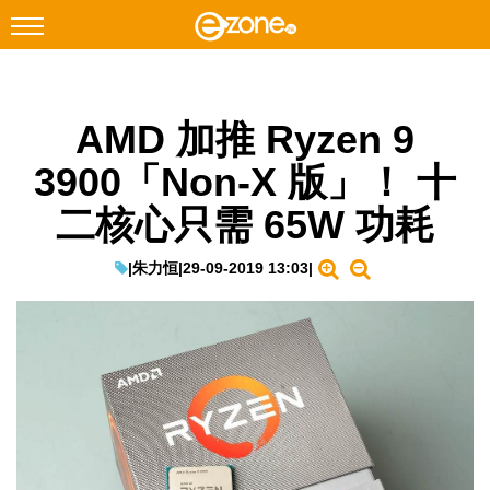
搜尋
AMD 加推 Ryzen 9
Facebook
Instagram
3900「Non-X 版」！ 十
科技焦點
二核心只需 65W 功耗
網絡生活
遊戲動漫
|
朱力恒
|
29-09-2019 13:03
|
教學評測
EduTech
IT Times
生成式AI與雲端應用
Enterprise Digital Transformation