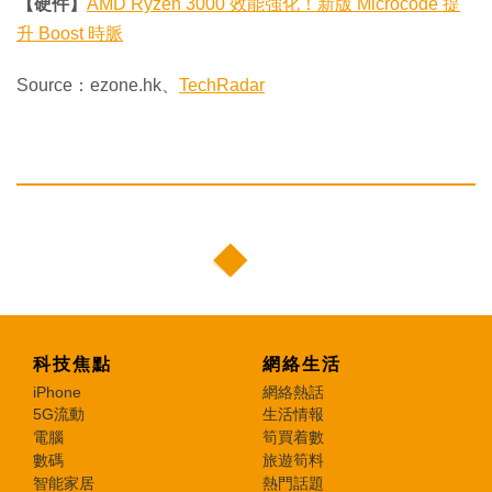
【硬件】
AMD Ryzen 3000 效能強化！新版 Microcode 提
升 Boost 時脈
Source：ezone.hk、
TechRadar
科技焦點
網絡生活
iPhone
網絡熱話
5G流動
生活情報
電腦
筍買着數
數碼
旅遊筍料
智能家居
熱門話題