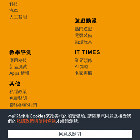
科技
汽車
人工智能
遊戲動漫
熱門遊戲
電競裝備
動漫玩具
教學評測
IT TIMES
應用秘技
業界頭條
新品測試
AI 策略
Apps 情報
名家專欄
其他
私隱政策
免責聲明
聯絡/關於我們
本網站使用Cookies來改善您的瀏覽體驗, 請確定您同意及接受我
© 2026 e-zone. All Rights Reserved.
們的
私隱政策與使用條款
才繼續瀏覽。
在Google
同意及關閉
追蹤《e-zone》