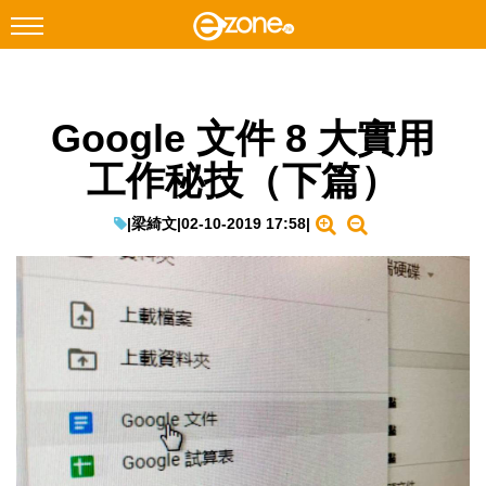
搜尋
Google 文件 8 大實用
Facebook
Instagram
工作秘技（下篇）
科技焦點
網絡生活
|
梁綺文
|
02-10-2019 17:58
|
遊戲動漫
教學評測
EduTech
IT Times
生成式AI與雲端應用
Enterprise Digital Transformation