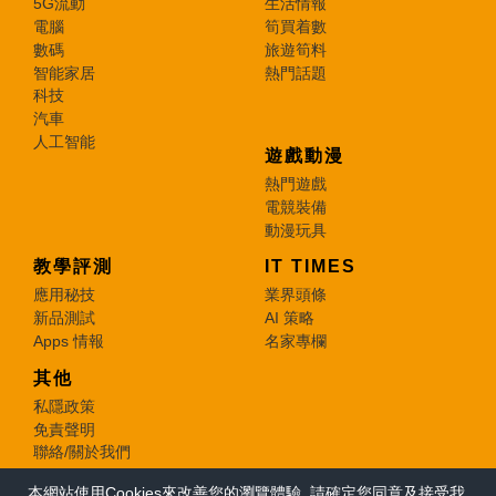
5G流動
生活情報
電腦
筍買着數
數碼
旅遊筍料
智能家居
熱門話題
科技
汽車
人工智能
遊戲動漫
熱門遊戲
電競裝備
動漫玩具
教學評測
IT TIMES
應用秘技
業界頭條
新品測試
AI 策略
Apps 情報
名家專欄
其他
私隱政策
免責聲明
聯絡/關於我們
本網站使用Cookies來改善您的瀏覽體驗, 請確定您同意及接受我
© 2026 e-zone. All Rights Reserved.