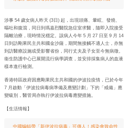
涉事 54 歲女病人昨天 (3日) 起，出現頭痛、暈眩、發燒、
嘔吐和腹瀉，同日到瑪嘉烈醫院急症室求醫，隨即入院接受
隔離治療，現時情況穩定。該病人今年 5 月 27 日至 9 月 14
日到訪剛果民主共和國金沙薩，期間無接觸不適人士，亦無
到訪醫療設施或受影響省份，同行丈夫及子女至今無病徵。
衞生防護中心已展開流行病學調查，並安排採集病人的血液
樣本進行檢測。
香港特區政府因應剛果民主共和國的伊波拉疫情，已於今年
7 月啟動「伊波拉病毒病準備及應變計劃」下的「戒備」應
變級別，醫管局亦執行伊波拉病毒應變措施。
【生活情報】
中國蝙蝠帶「新伊波拉病毒」可傳人！感染會致命性