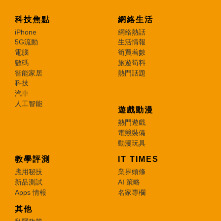
科技焦點
網絡生活
iPhone
網絡熱話
5G流動
生活情報
電腦
筍買着數
數碼
旅遊筍料
智能家居
熱門話題
科技
汽車
人工智能
遊戲動漫
熱門遊戲
電競裝備
動漫玩具
教學評測
IT TIMES
應用秘技
業界頭條
新品測試
AI 策略
Apps 情報
名家專欄
其他