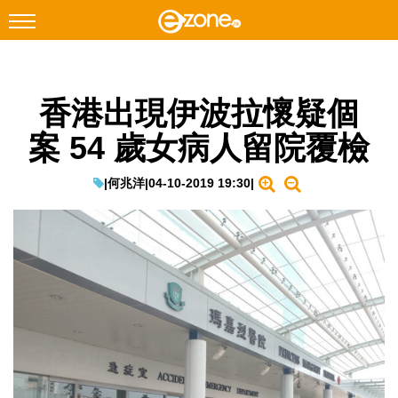
搜尋
香港出現伊波拉懷疑個
Facebook
Instagram
案 54 歲女病人留院覆檢
科技焦點
網絡生活
|
何兆洋
|
04-10-2019 19:30
|
遊戲動漫
教學評測
EduTech
IT Times
生成式AI與雲端應用
Enterprise Digital Transformation