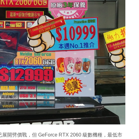
已展開劈價戰，但 GeForce RTX 2060 級數機種，最低市