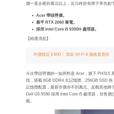
價一直企硬於萬元以上，近日終於有牌子率先創
Acer 帶頭劈價。
最平 RTX 2060 筆電。
採用 Intel Core i5 9300H 處理器。
【精選消息】
叫價接近＄600！ 首款 Wi-Fi 6 接收器賣街
今次帶頭劈價的一如所料是 Acer，旗下 PH315 系列的 I
找，搭載 8GB DDR4 主記憶體、256GB SSD 與 2T
記憶體配置，最新市價亦不到萬元。反觀其他牌子的
Dell G5-5590 採用 Intel Core i5 處理
截。