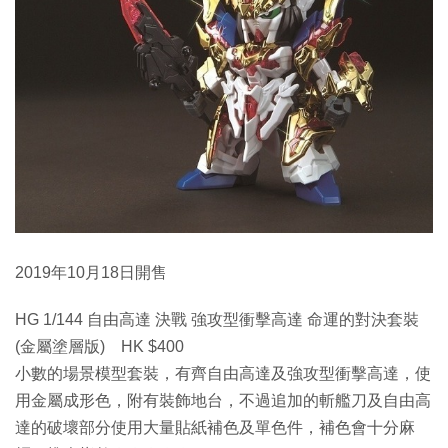
2019年10月18日開售
HG 1/144 自由高達 決戰 強攻型衝擊高達 命運的對決套裝
(金屬塗層版) HK $400
小數的場景模型套裝，有齊自由高達及強攻型衝擊高達，使
用金屬成形色，附有裝飾地台，不過追加的斬艦刀及自由高
達的破壞部分使用大量貼紙補色及單色件，補色會十分麻