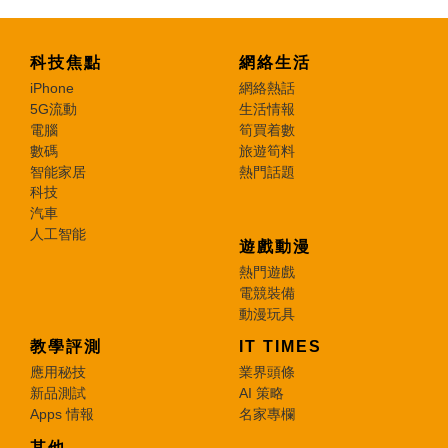
科技焦點
網絡生活
iPhone
網絡熱話
5G流動
生活情報
電腦
筍買着數
數碼
旅遊筍料
智能家居
熱門話題
科技
汽車
人工智能
遊戲動漫
熱門遊戲
電競裝備
動漫玩具
教學評測
IT TIMES
應用秘技
業界頭條
新品測試
AI 策略
Apps 情報
名家專欄
其他