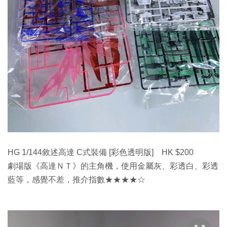
HG 1/144敘述高達 C式裝備 [彩色透明版] HK $200
劇場版《高達ＮＴ》的主角機，使用金屬灰、彩透白、彩透
藍等，感覺不差，推介指數★★★★☆