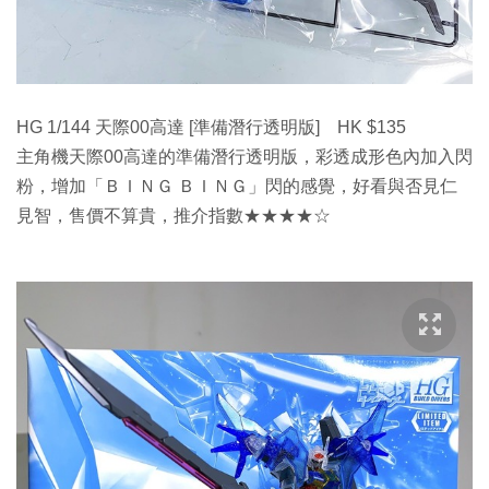
HG 1/144 天際00高達 [準備潛行透明版] HK $135
主角機天際00高達的準備潛行透明版，彩透成形色內加入閃
粉，增加「ＢＩＮＧ ＢＩＮＧ」閃的感覺，好看與否見仁
見智，售價不算貴，推介指數★★★★☆