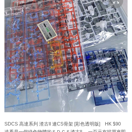
SDCS 高達系列 渣古II 連CS骨架 [彩色透明版] HK $90
遠看是一個綠色物體的ＳＤＣＳ渣古II ，一百元有找買來即