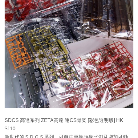
SDCS 高達系列 ZETA高達 連CS骨架 [彩色透明版] HK
$110
新世代的ＳＤＣＳ系列，可自由更換頭身比例及增加可動