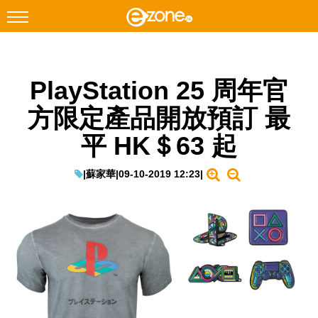
搜尋
PlayStation 25 周年官
Facebook
Instagram
方限定產品開放預訂 最
科技焦點
平 HK＄63 起
網絡生活
遊戲動漫
|
蘇家華
|
09-10-2019 12:23
|
教學評測
EduTech
IT Times
生成式AI與雲端應用
Enterprise Digital Transformation