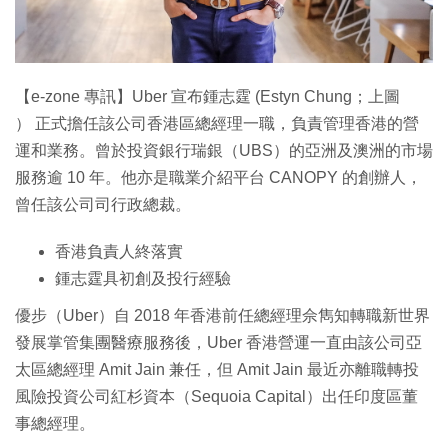
【e-zone 專訊】Uber 宣布鍾志霆 (Estyn Chung；上圖
） 正式擔任該公司香港區總經理一職，負責管理香港的營
運和業務。曾於投資銀行瑞銀（UBS）的亞洲及澳洲的市場
服務逾 10 年。他亦是職業介紹平台 CANOPY 的創辦人，
曾任該公司司行政總裁。
香港負責人終落實
鍾志霆具初創及投行經驗
優步（Uber）自 2018 年香港前任總經理佘雋知轉職新世界
發展掌管集團醫療服務後，Uber 香港營運一直由該公司亞
太區總經理 Amit Jain 兼任，但 Amit Jain 最近亦離職轉投
風險投資公司紅杉資本（Sequoia Capital）出任印度區董
事總經理。