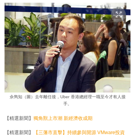
佘雋知（圖）去年離任後，Uber 香港總經理一職至今才有人接
手。
【精選新聞】
獨角獸上市潮 新經濟收成期
【精選新聞】
【三藩市直擊】持續參與開源 VMware投資