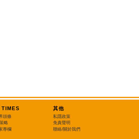
T TIMES
其他
界頭條
私隱政策
 策略
免責聲明
家專欄
聯絡/關於我們