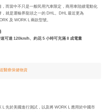
情，而當中不只是一般民用汽車限定，商用車陸續電動化
就是運輸界龍頭之一的 DHL。DHL 最近更為
ORK 及 WORK L 兩款型號。
場
速可達 120km/h、約花 5 小時可充滿 8 成電量
運送醫療保健物資
 L 先於美國進行測試，以及將 WORK L 應用於中國市