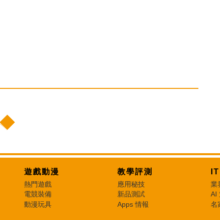
遊戲動漫
教學評測
I
熱門遊戲
應用秘技
業
電競裝備
新品測試
AI
動漫玩具
Apps 情報
名