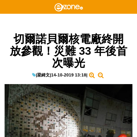
切爾諾貝爾核電廠終開
放參觀！災難 33 年後首
次曝光
|
梁綺文
|
14-10-2019 13:18
|