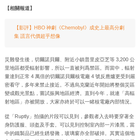
【相關報道】
【影評】HBO 神劇《Chernobyl》成史上最高分劇
集 謊言代價超乎想像
災難發生後，切爾諾貝爾、附近小鎮普里皮亞芝等 3,200 公
里地區都受輻射影響，所以一直被列爲禁區。而當中，輻射
量達到正常 4 萬倍的切爾諾貝爾核電廠 4 號反應爐更受到嚴
密看守，多年來禁止接近。不過烏克蘭近年開始將整個災區
變成觀光景點，嘗試振興地區經濟。直到今年，就連「高輻
射地區」亦被開放，大家亦終於可以一睹核電廠内部情況。
從「Ruptly」拍攝的片段可以見到，參觀者入去時要穿著全
身防護服、頭盔及手套。可以見到控制室内部一片漆黑，當
中的鐵製品已經生銹發黴，玻璃窗亦全部破掉。其實這個地