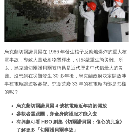
烏克蘭切爾諾貝爾在 1986 年發生核子反應爐爆炸的重大核
電事故，導致大量放射物質釋出，引起嚴重生態災難。所
以，烏克蘭切爾諾貝爾被稱爲是近代歷史中代價最大的災
難。沒想到在災難發生 30 多年後，烏克蘭政府決定開放涉
事核電廠讓遊客參觀。究竟荒廢 33 年的核電廠内部是怎樣
的呢？
烏克蘭切爾諾貝爾 4 號核電廠近年終於開放
參觀者需跟團，穿全身防護服才能入去
有興趣可看 HBO 劇集《切爾諾貝爾：傷心的兒童》
了解更多「切爾諾貝爾事故」