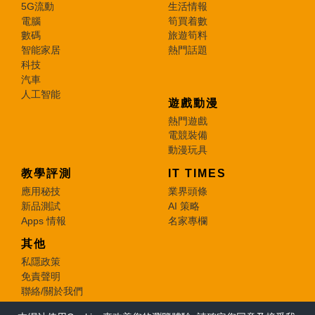
5G流動
生活情報
電腦
筍買着數
數碼
旅遊筍料
智能家居
熱門話題
科技
汽車
人工智能
遊戲動漫
熱門遊戲
電競裝備
動漫玩具
教學評測
IT TIMES
應用秘技
業界頭條
新品測試
AI 策略
Apps 情報
名家專欄
其他
私隱政策
免責聲明
聯絡/關於我們