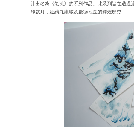
計出名為《氣流》的系列作品。此系列旨在透過
輝歲月，延續九龍城及啟德地區的輝煌歷史。