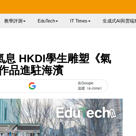
教學評測
EduTech
IT Times
生成式AI與雲端
息 HKDI學生雕塑《氣
作品進駐海濱
在Google
追蹤《e-zone》