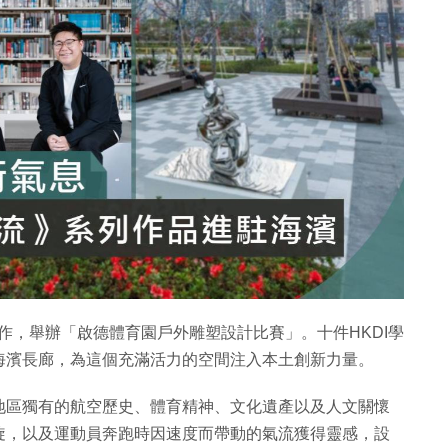
作，舉辦「啟德體育園戶外雕塑設計比賽」。十件HKDI學
海濱長廊，為這個充滿活力的空間注入本土創新力量。
地區獨有的航空歷史、體育精神、文化遺產以及人文關懷
旋，以及運動員奔跑時因速度而帶動的氣流獲得靈感，設