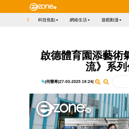
科技焦點
網絡生活
遊戲動漫
啟德體育園添藝術氣
流》系列
|
何樂希
|
27-03-2025 19:24
|