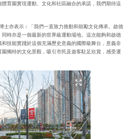
德體育園實現運動、文化和社區融合的承諾，我們期待這
」
蓮博士亦表示︰「我們一直致力推動和鼓勵文化傳承。啟德
，同時亦是一個最新的世界級運動場地。這次能夠和啟德
識和技能實踐於這個充滿歷史意義的國際級舞台，意義非
育園獨特的文化景觀，吸引市民及遊客駐足欣賞，感受運