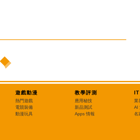
遊戲動漫
教學評測
I
熱門遊戲
應用秘技
業
電競裝備
新品測試
AI
動漫玩具
Apps 情報
名