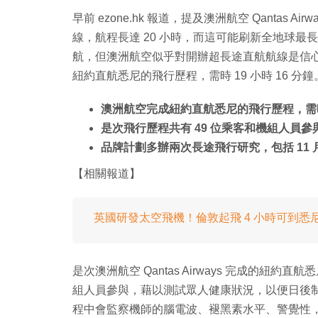
早前 ezone.hk 報道，提及澳洲航空 Qantas 
線，航程長達 20 小時，而這可能刷新全地球
航，但澳洲航空似乎對開辦超長途直航航線是信心滿
紐約直航悉尼的飛行歷程，需時 19 小時 16 分
澳洲航空完成紐約直航悉尼的飛行歷程，需時 1
是次飛行歷程共有 49 位乘客和機組人員參
品牌計劃多辦兩次長途飛行研究，包括 11 
【相關報道】
英國研發太空飛機！倫敦起飛 4 小時可到悉
是次澳洲航空 Qantas Airways 完成的紐約直
組人員參與，藉以測試眾人健康狀況，以便日後
程中會監察機師的腦電波、褪黑素水平、警覺性