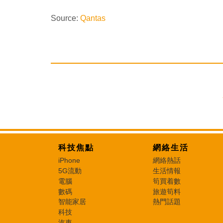
Source:
Qantas
科技焦點
網絡生活
iPhone
網絡熱話
5G流動
生活情報
電腦
筍買着數
數碼
旅遊筍料
智能家居
熱門話題
科技
汽車