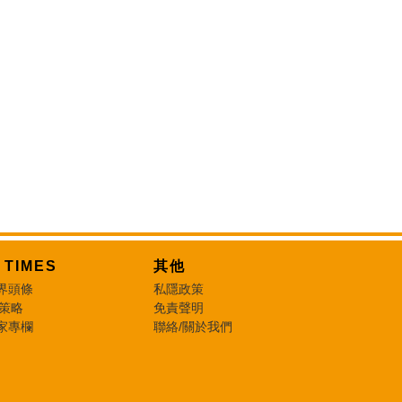
T TIMES
其他
界頭條
私隱政策
 策略
免責聲明
家專欄
聯絡/關於我們