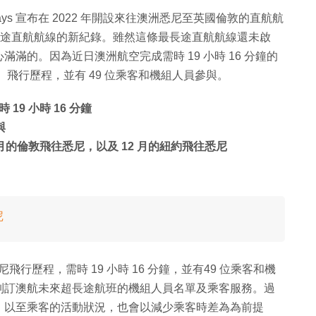
Airways 宣布在 2022 年開設來往澳洲悉尼至英國倫敦的直航航
最長途直航航線的新紀錄。雖然這條最長途直航航線還未啟
滿的。因為近日澳洲航空完成需時 19 小時 16 分鐘的
鐘。飛行歷程，並有 49 位乘客和機組人員參與。
9 小時 16 分鐘
與
月的倫敦飛往悉尼，以及 12 月的紐約飛往悉尼
尼
航悉尼飛行歷程，需時 19 小時 16 分鐘，並有49 位乘客和機
制訂澳航未來超長途航班的機組人員名單及乘客服務。過
，以至乘客的活動狀況，也會以減少乘客時差為為前提