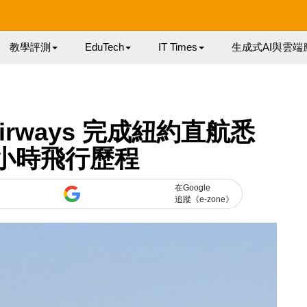
教學評測
EduTech
IT Times
生成式AI與雲端
Airways 完成紐約直航悉
 小時飛行歷程
在Google
追蹤《e-zone》