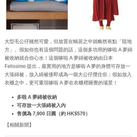
特集
大型毛公仔雖然可愛，但放置在蝸居之中就略然有點「阻地
方」。假如你也有這個問題的話，這個多功用的哆啦 A 夢綿
被收納就合你心水！這個哆啦 A 夢綿被收納由日本
Felissimo 提出，最實用的地方是哆啦 A 夢的身體可存放一
大張綿被，放入綿被後即成為一個大公仔攬住佢；假如放入
衣櫃之中，更可重現哆啦 A 夢在衣櫃裡睡覺的場景！
多啦 A 夢綿被收納
可存放一大張綿被入內
售價為 7,900 日圓（約 HK$570）
【相關新聞】