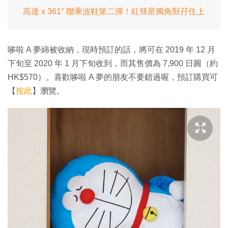
高達 x 361° 聯乘波鞋第二彈！紅彗星獨角獸孖住上
哆啦 A 夢綿被收納，現時預訂的話，將可在 2019 年 12 月
下旬至 2020 年 1 月下旬收到，而其售價為 7,900 日圓（約
HK$570）。喜歡哆啦 A 夢的朋友不要錯過喔，預訂購買可
【
按此
】瀏覽。