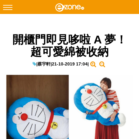
搜尋
開櫃門即見哆啦 A 夢！
Facebook
Instagram
超可愛綿被收納
科技焦點
網絡生活
|
蔡宇軒
|
21-10-2019 17:04
|
遊戲動漫
教學評測
EduTech
IT Times
生成式AI與雲端應用
Enterprise Digital Transformation