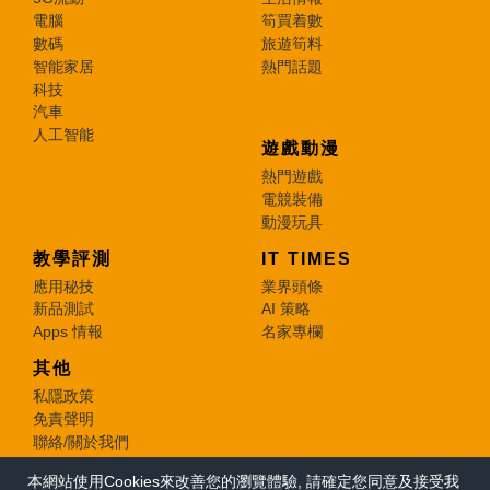
電腦
筍買着數
數碼
旅遊筍料
智能家居
熱門話題
科技
汽車
人工智能
遊戲動漫
熱門遊戲
電競裝備
動漫玩具
教學評測
IT TIMES
應用秘技
業界頭條
新品測試
AI 策略
Apps 情報
名家專欄
其他
私隱政策
免責聲明
聯絡/關於我們
本網站使用Cookies來改善您的瀏覽體驗, 請確定您同意及接受我
© 2026 e-zone. All Rights Reserved.