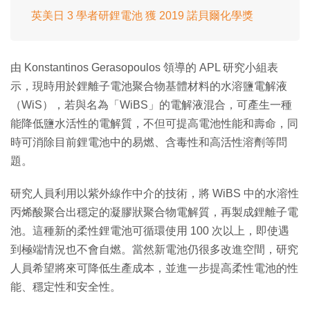
英美日 3 學者研鋰電池 獲 2019 諾貝爾化學獎
由 Konstantinos Gerasopoulos 領導的 APL 研究小組表
示，現時用於鋰離子電池聚合物基體材料的水溶鹽電解液
（WiS），若與名為「WiBS」的電解液混合，可產生一種
能降低鹽水活性的電解質，不但可提高電池性能和壽命，同
時可消除目前鋰電池中的易燃、含毒性和高活性溶劑等問
題。
研究人員利用以紫外線作中介的技術，將 WiBS 中的水溶性
丙烯酸聚合出穩定的凝膠狀聚合物電解質，再製成鋰離子電
池。這種新的柔性鋰電池可循環使用 100 次以上，即使遇
到極端情況也不會自燃。當然新電池仍很多改進空間，研究
人員希望將來可降低生產成本，並進一步提高柔性電池的性
能、穩定性和安全性。