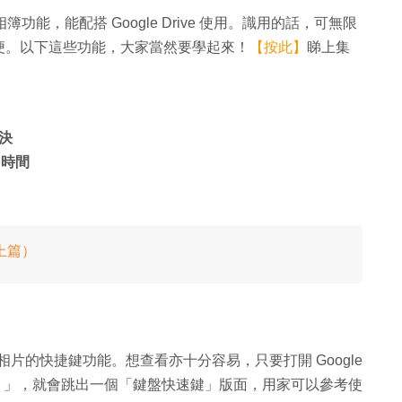
化相簿功能，能配搭 Google Drive 使用。識用的話，可無限
便。以下這些功能，大家當然要學起來！
【按此】
睇上集
決
多時間
（上篇）
整理相片的快捷鍵功能。想查看亦十分容易，只要打開 Google
以及「？」，就會跳出一個「鍵盤快速鍵」版面，用家可以參考使