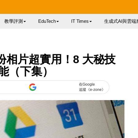
教學評測
EduTech
IT Times
生成式AI與雲端
s 備份相片超實用！8 大秘技
能（下集）
在Google
追蹤《e-zone》