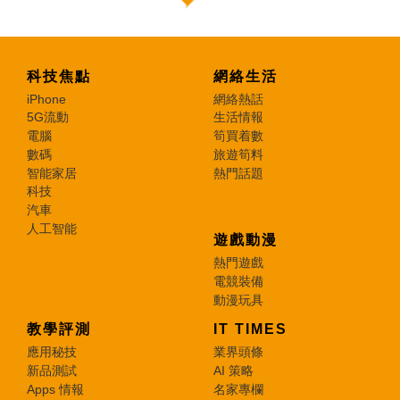
科技焦點
網絡生活
iPhone
網絡熱話
5G流動
生活情報
電腦
筍買着數
數碼
旅遊筍料
智能家居
熱門話題
科技
汽車
人工智能
遊戲動漫
熱門遊戲
電競裝備
動漫玩具
教學評測
IT TIMES
應用秘技
業界頭條
新品測試
AI 策略
Apps 情報
名家專欄