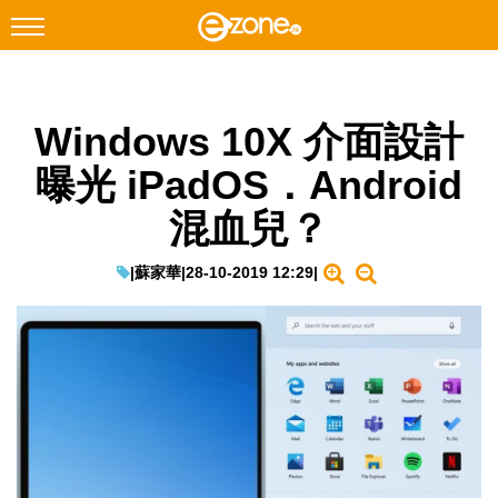
搜尋
Windows 10X 介面設計
Facebook
Instagram
曝光 iPadOS．Android
科技焦點
混血兒？
網絡生活
遊戲動漫
|
蘇家華
|
28-10-2019 12:29
|
教學評測
EduTech
IT Times
生成式AI與雲端應用
Enterprise Digital Transformation