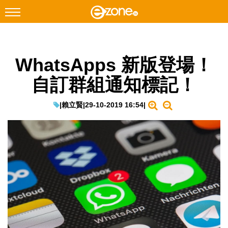
搜尋
WhatsApps 新版登場！
Facebook
Instagram
自訂群組通知標記！
科技焦點
網絡生活
|
賴立賢
|
29-10-2019 16:54
|
遊戲動漫
教學評測
EduTech
IT Times
生成式AI與雲端應用
Enterprise Digital Transformation