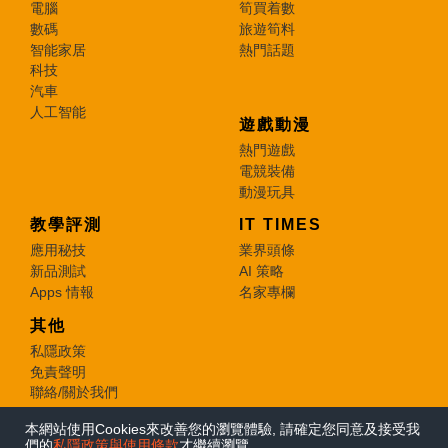
電腦
筍買着數
數碼
旅遊筍料
智能家居
熱門話題
科技
汽車
人工智能
遊戲動漫
熱門遊戲
電競裝備
動漫玩具
教學評測
IT TIMES
應用秘技
業界頭條
新品測試
AI 策略
Apps 情報
名家專欄
其他
私隱政策
免責聲明
聯絡/關於我們
本網站使用Cookies來改善您的瀏覽體驗, 請確定您同意及接受我
© 2026 e-zone. All Rights Reserved.
們的
私隱政策與使用條款
才繼續瀏覽。