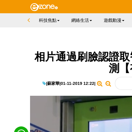
科技焦點
網絡生活
遊戲動漫
相片通過刷臉認證取
測【
|
蘇家華
|
01-11-2019 12:22
|