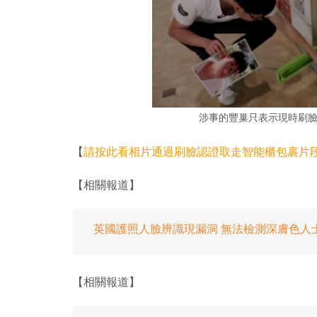
涉事的豐巢只表示現時刷
【
請按此看相片通過刷臉認證取走智能櫃包裹片
【相關報道】
英國護照人臉辨識現漏洞 無法檢測深膚色人
【相關報道】