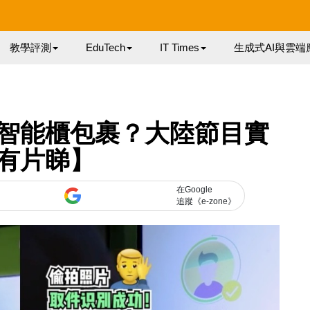
教學評測
EduTech
IT Times
生成式AI與雲端
智能櫃包裹？大陸節目實
有片睇】
在Google
追蹤《e-zone》