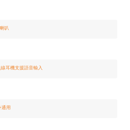
牙喇叭
ds 全無線耳機支援語音輸入
外通用