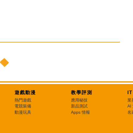
遊戲動漫
教學評測
I
熱門遊戲
應用秘技
業
電競裝備
新品測試
AI
動漫玩具
Apps 情報
名