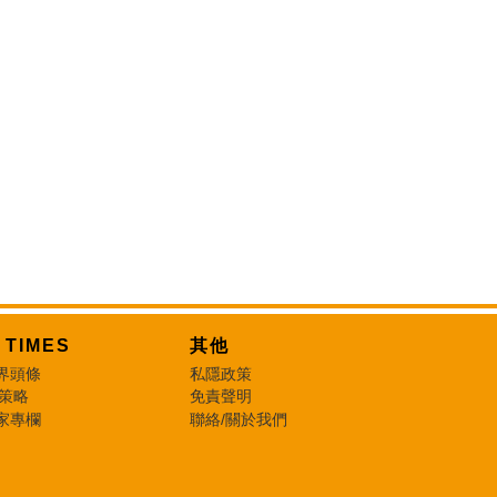
T TIMES
其他
界頭條
私隱政策
 策略
免責聲明
家專欄
聯絡/關於我們