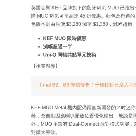
英國音響 KEF 品牌旗下的藍牙喇叭 MUO 已推出一段日
購 MUO 喇叭可享高達 45 折優惠。藍色及橙色的 MUO
色版本則由原價 $3,280 減至 $1,380，減幅
KEF MUO 限時優惠
減幅超過一半
Uni-Q 同軸共點單元技術
【相關報導】
Final B2．B3 降價發售！千幾蚊起日系入
KEF MUO Metal 機內配備兩個新開發的 2 
器，會自動因應喇叭擺放位置優化輸出，無論是
外，MUO 更設有 Dual-Connect 派對模
對擴大聲效。