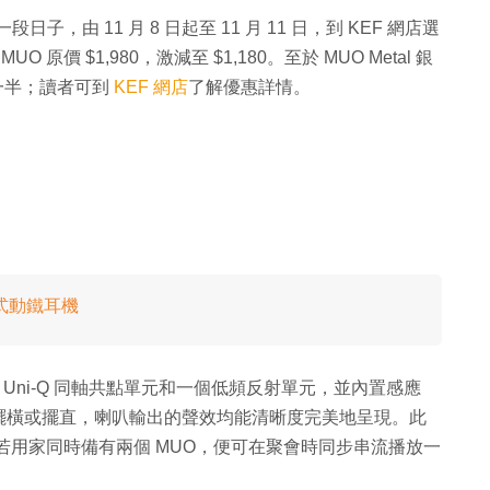
子，由 11 月 8 日起至 11 月 11 日，到 KEF 網店選
 原價 $1,980，激減至 $1,180。至於 MUO Metal 銀
超過一半；讀者可到
KEF 網店
了解優惠詳情。
耳式動鐵耳機
吋迷你 Uni-Q 同軸共點單元和一個低頻反射單元，並內置感應
擺橫或擺直，喇叭輸出的聲效均能清晰度完美地呈現。此
式功能，若用家同時備有兩個 MUO，便可在聚會時同步串流播放一