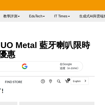
教學評測
EduTech
IT Times
生成式AI與雲端
UO Metal 藍牙喇叭限時
優惠
在Google
追蹤《e-zone》