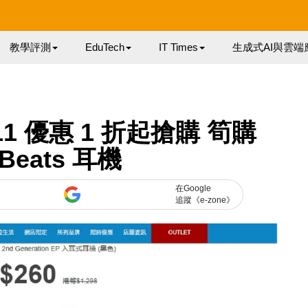
教學評測
EduTech
IT Times
生成式AI與雲端
 11 優惠 1 折起搶購 筍購
Beats 耳機
在Google
追蹤《e-zone》