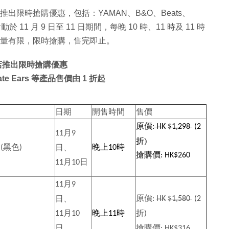
商店推出限時搶購優惠，包括：YAMAN、B&O、Beats、
活動於 11 月 9 日至 11 日期間，每晚 10 時、11 時及 11 時
貨品數量有限，限時搶購，售完即止。
商店推出限時搶購優惠
ate Ears 等產品售價由 1 折起
日期
開售時間
售價
原價
:
HK
$
1,298
(2
月
11
9
折)
黑色
晚上
時
日、
(
)
10
搶購價
: HK$260
月
日
11
10
月
11
9
原價
日、
:
HK
$1,580
(2
月
晚上
時
折
11
10
11
)
日、
搶購價
: HK$316