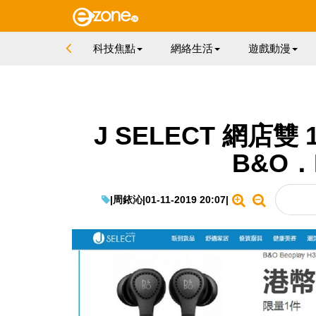
科技焦點
網絡生活
遊戲動漫
J SELECT 網店雙
B&O．
|
周銥沁
|
01-11-2019 20:07
|