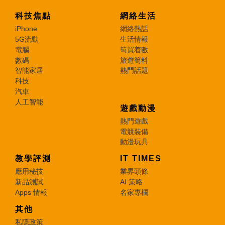
科技焦點
網絡生活
iPhone
網絡熱話
5G流動
生活情報
電腦
筍買着數
數碼
旅遊筍料
智能家居
熱門話題
科技
汽車
人工智能
遊戲動漫
熱門遊戲
電競裝備
動漫玩具
教學評測
IT TIMES
應用秘技
業界頭條
新品測試
AI 策略
Apps 情報
名家專欄
其他
私隱政策