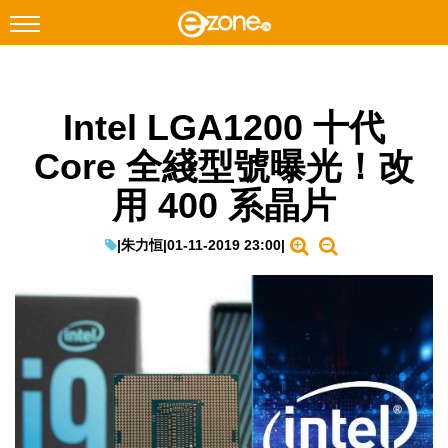
搜尋
Intel LGA1200 十代
Facebook
Instagram
Core 全綫型號曝光！改
科技焦點
用 400 系晶片
網絡生活
遊戲動漫
|
朱力恒
|
01-11-2019 23:00
|
教學評測
EduTech
IT Times
生成式AI與雲端應用
Enterprise Digital Transformation