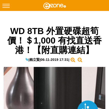
搜尋
WD 8TB 外置硬碟超筍
Facebook
Instagram
價！＄1,000 有找直送香
科技焦點
港！【附直購連結】
網絡生活
遊戲動漫
|
賴立賢
|
06-11-2019 17:31
|
教學評測
EduTech
IT Times
生成式AI與雲端應用
Enterprise Digital Transformation