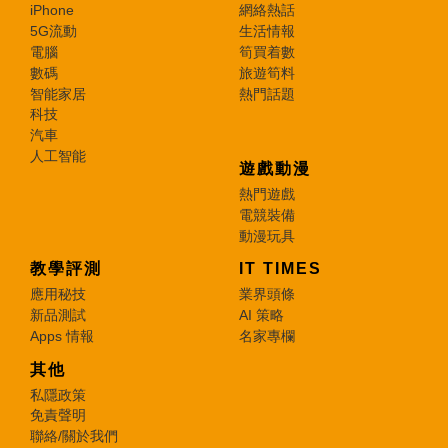
iPhone
網絡熱話
5G流動
生活情報
電腦
筍買着數
數碼
旅遊筍料
智能家居
熱門話題
科技
汽車
人工智能
遊戲動漫
熱門遊戲
電競裝備
動漫玩具
教學評測
IT TIMES
應用秘技
業界頭條
新品測試
AI 策略
Apps 情報
名家專欄
其他
私隱政策
免責聲明
聯絡/關於我們