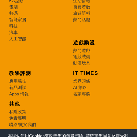
5G流動
生活情報
電腦
筍買着數
數碼
旅遊筍料
智能家居
熱門話題
科技
汽車
人工智能
遊戲動漫
熱門遊戲
電競裝備
動漫玩具
教學評測
IT TIMES
應用秘技
業界頭條
新品測試
AI 策略
Apps 情報
名家專欄
其他
私隱政策
免責聲明
聯絡/關於我們
本網站使用Cookies來改善您的瀏覽體驗, 請確定您同意及接受我
© 2026 e-zone. All Rights Reserved.