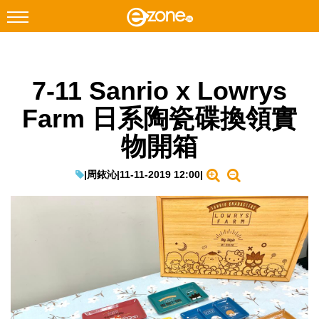
搜尋
7-11 Sanrio x Lowrys
Facebook
Instagram
Farm 日系陶瓷碟換領實
科技焦點
物開箱
網絡生活
遊戲動漫
|
周銥沁
|
11-11-2019 12:00
|
教學評測
EduTech
IT Times
生成式AI與雲端應用
Enterprise Digital Transformation