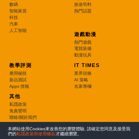
數碼
旅遊筍料
智能家居
熱門話題
科技
汽車
人工智能
遊戲動漫
熱門遊戲
電競裝備
動漫玩具
教學評測
IT TIMES
應用秘技
業界頭條
新品測試
AI 策略
Apps 情報
名家專欄
其他
私隱政策
免責聲明
聯絡/關於我們
本網站使用Cookies來改善您的瀏覽體驗, 請確定您同意及接受我
© 2026 e-zone. All Rights Reserved.
們的
私隱政策與使用條款
才繼續瀏覽。