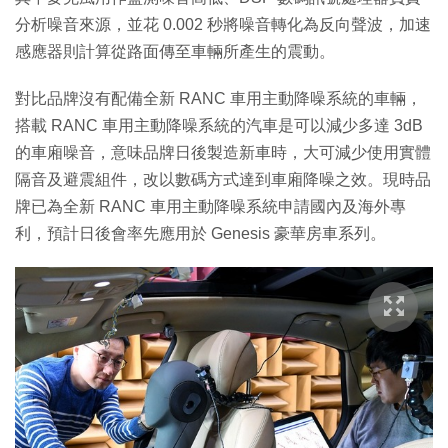
分析噪音來源，並花 0.002 秒將噪音轉化為反向聲波，加速
感應器則計算從路面傳至車輛所產生的震動。
對比品牌沒有配備全新 RANC 車用主動降噪系統的車輛，
搭載 RANC 車用主動降噪系統的汽車是可以減少多達 3dB
的車廂噪音，意味品牌日後製造新車時，大可減少使用實體
隔音及避震組件，改以數碼方式達到車廂降噪之效。現時品
牌已為全新 RANC 車用主動降噪系統申請國內及海外專
利，預計日後會率先應用於 Genesis 豪華房車系列。