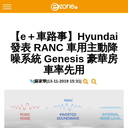
搜尋
【e＋車路事】Hyundai
Facebook
Instagram
發表 RANC 車用主動降
科技焦點
噪系統 Genesis 豪華房
網絡生活
車率先用
遊戲動漫
教學評測
|
蘇家華
|
13-11-2019 15:31
|
EduTech
IT Times
生成式AI與雲端應用
Enterprise Digital Transformation