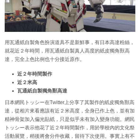
特集
用瓦通紙自製角色扮演道具不是新鮮事，有日本高達粉絲，
就花近２年時間，用瓦通紙自製真人高度的紙皮獨角獸高
達，完全上色比例也十分接近原作。
近２年時間製作
近２米高
瓦通紙自製獨角獸高達
日本網民トッシー在Twitter上分享了其製作的紙皮獨角獸高
達，從相片來看應該有近２米高度，全身已作上色，並有加
精神骨架加入偏光貼紙，只是似乎未有加入變身功能。網民
トッシー表示他花了近２年時間製作，用於學校內的文化祭
活動展覽，稍後將會分件收藏，留待下次使用。事實上有不