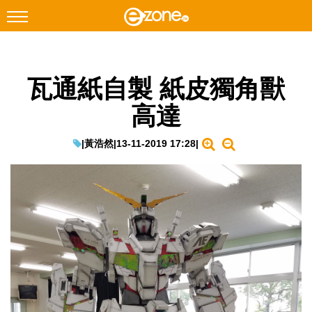
搜尋
瓦通紙自製 紙皮獨角獸
Facebook
Instagram
高達
科技焦點
網絡生活
|
黃浩然
|
13-11-2019 17:28
|
遊戲動漫
教學評測
EduTech
IT Times
生成式AI與雲端應用
Enterprise Digital Transformation