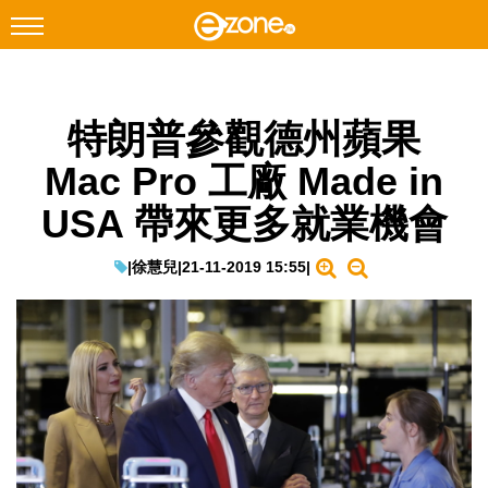
搜尋
特朗普參觀德州蘋果
Facebook
Instagram
Mac Pro 工廠 Made in
科技焦點
USA 帶來更多就業機會
網絡生活
遊戲動漫
|
徐慧兒
|
21-11-2019 15:55
|
教學評測
EduTech
IT Times
生成式AI與雲端應用
Enterprise Digital Transformation