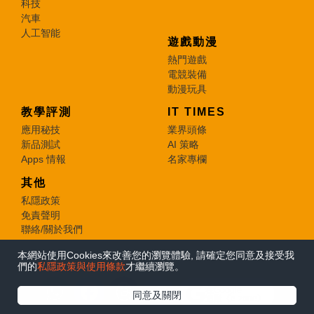
科技
汽車
人工智能
遊戲動漫
熱門遊戲
電競裝備
動漫玩具
教學評測
IT TIMES
應用秘技
業界頭條
新品測試
AI 策略
Apps 情報
名家專欄
其他
私隱政策
免責聲明
聯絡/關於我們
本網站使用Cookies來改善您的瀏覽體驗, 請確定您同意及接受我
© 2026 e-zone. All Rights Reserved.
們的
私隱政策與使用條款
才繼續瀏覽。
在Google
同意及關閉
追蹤《e-zone》