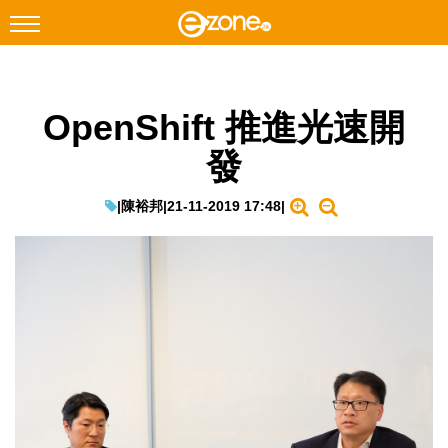
搜尋
OpenShift 推進光速開
Facebook
Instagram
發
科技焦點
網絡生活
|
陳裕邦
|
21-11-2019 17:48
|
遊戲動漫
教學評測
EduTech
IT Times
生成式AI與雲端應用
Enterprise Digital Transformation