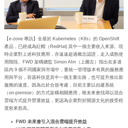
特集
【e-zone 專訊】全基於 Kubernetes（K8s）的 OpenShift
產品，已經成為紅帽（RedHat) 其中一個主要收入來源。現
時企業對上述科技應用，亦遠遠超過概念認證，走入成熟使
用階段。FWD 架構總監 Simon Ahn（上圖左）指出在多達
區內 9 個不同國家與市場中，要統一管理版本有異的服務應
用與平台，容器科技是其中一個主要出路，也可提升推出新
服務的速度。因為出於合規考慮，目前主要以自建系統
（on-premise）的方式架構相關應用，唯未來會找尋以混合
雲端方式提升營運效益，更認為企業對於開源文化的接受程
度愈來愈高。
FWD 未來會引入混合雲端提升效益