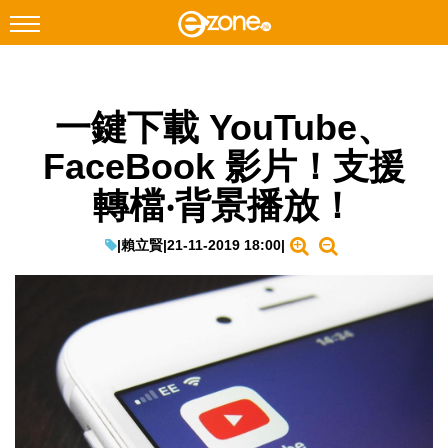
搜尋
一鍵下載 YouTube、
Facebook
Instagram
FaceBook 影片！支援
科技焦點
轉檔‧背景播放！
網絡生活
遊戲動漫
|
賴立賢
|
21-11-2019 18:00
|
教學評測
EduTech
IT Times
生成式AI與雲端應用
Enterprise Digital Transformation