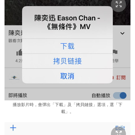
播放影片時，會彈出「下載」及「拷貝鏈接」選項，選「下
載」。