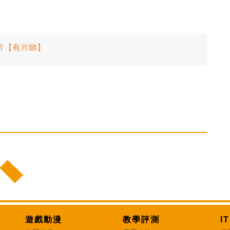
片【有片睇】
遊戲動漫
教學評測
I