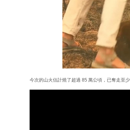
今次的山火估計燒了超過 85 萬公頃，已奪走至少 