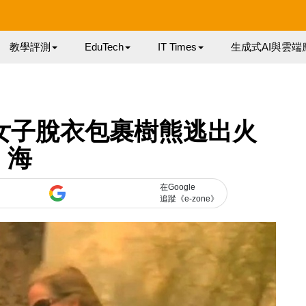
教學評測
EduTech
IT Times
生成式AI與雲端
女子脫衣包裹樹熊逃出火
海
在Google
追蹤《e-zone》