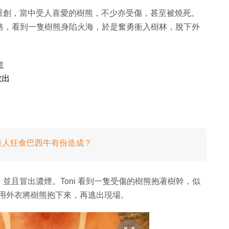
重創，當中受人喜愛的樹熊，不少亦受傷，甚至被燒死。
t 村的道路，看到一隻樹熊身陷火海，於是奮勇衝入樹林，脫下外
走
救出
港人狂食巴西牛有份造成？
並且冒出濃煙。Toni 看到一隻受傷的樹熊抱著樹幹，似
場，用外衣將樹熊抱下來，再逃出現場。