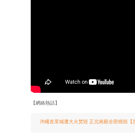
【網絡熱話】
沖繩首里城遭大火焚毀 正北南殿全部燒毀【