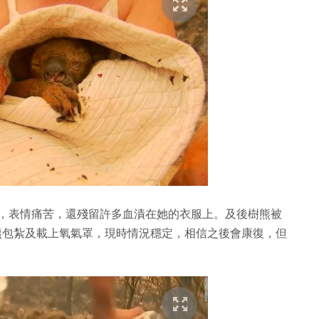
燒傷，表情痛苦，還殘留許多血漬在她的衣服上。及後樹熊被
tal，醫生為樹熊包紮及載上氧氣罩，現時情況穩定，相信之後會康復，但