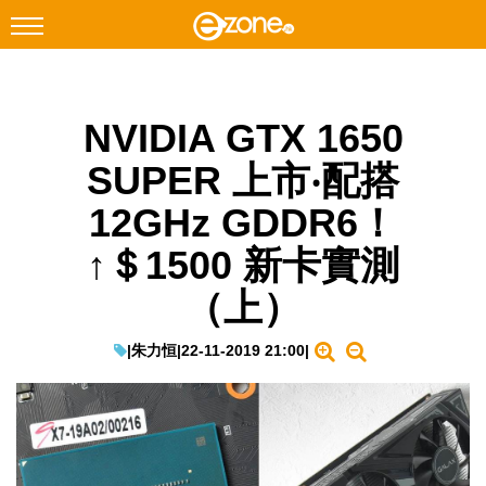
搜尋
NVIDIA GTX 1650
Facebook
Instagram
SUPER 上市‧配搭
科技焦點
12GHz GDDR6！
網絡生活
↑＄1500 新卡實測
遊戲動漫
（上）
教學評測
EduTech
|
朱力恒
|
22-11-2019 21:00
|
IT Times
生成式AI與雲端應用
Enterprise Digital Transformation