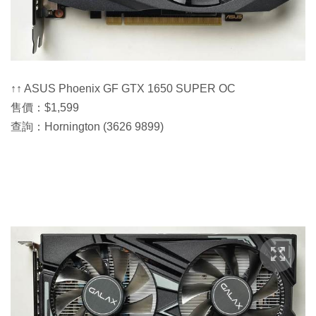
↑↑ ASUS Phoenix GF GTX 1650 SUPER OC
售價：$1,599
查詢：Hornington (3626 9899)