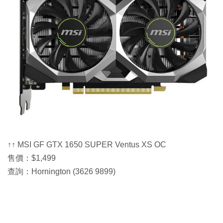
↑↑ MSI GF GTX 1650 SUPER Ventus XS OC
售價：$1,499
查詢：Hornington (3626 9899)