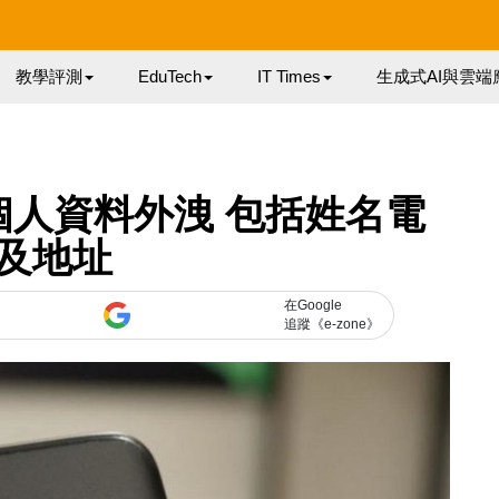
教學評測
EduTech
IT Times
生成式AI與雲端
戶個人資料外洩 包括姓名電
及地址
在Google
追蹤《e-zone》