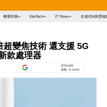
教學評測
EduTech
IT Times
生成式AI與雲端
60 倍超變焦技術 還支援 5G
新款處理器
在Google
追蹤《e-zone》