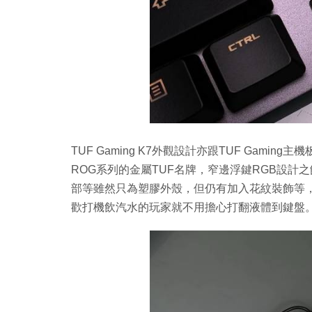
TUF Gaming K7外觀設計亦跟TUF Gami
ROG系列的金屬TUF名牌，窄邊浮鍵RGB設
部等雖然只為塑膠外殼，但仍有加入花紋裝飾等，
歡打機飲汽水的玩家就不用擔心打翻液體到鍵盤