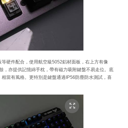
ng主機板等硬件配合，使用航空級5052鋁材面板，右上方有像
計之餘，亦提供記憶綿手枕，帶有磁力吸附鍵盤不易走位。底
相當有風格。更特別是鍵盤通過IP56防塵防水測試，喜
。