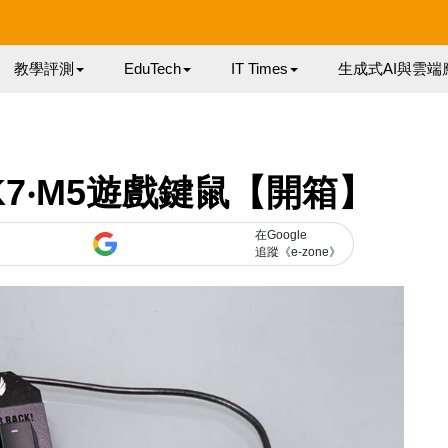
教學評測
EduTech
IT Times
生成式AI與雲端
作 K7‧M5遊戲鍵鼠【開箱】
在Google
追蹤《e-zone》