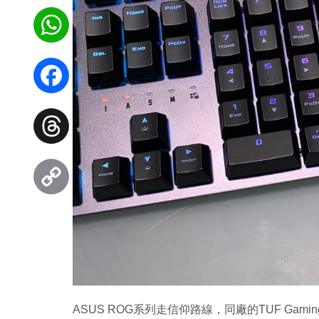
WhatsApp
Facebook
Threads
Copy
Link
ASUS ROG系列走信仰路線，同廠的TUF Gam