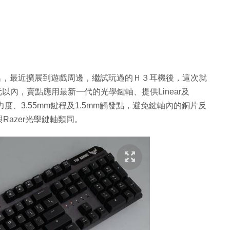
相當有名，最近擴展到遊戲周邊，繼試玩過的Ｈ３耳機後，這次就
在千元以內，賣點應用最新一代的光學鍵軸、提供Linear及
觸發力度、3.55mm鍵程及1.5mm觸發點，避免鍵軸內的銅片反
azer光學鍵軸類同。