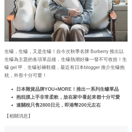
特集
生蠔，生蠔，又是生蠔！自今次秋季名牌 Burberry 推出以
生蠔為主題的各項單品後，生蠔熱潮好像一發不可收拾！生
蠔 gel 甲﹑生蠔衫褲鞋襪，最近有日本blogger 推介生蠔抱
枕，外形十分可愛！
日本雜貨品牌YOU+MORE！推出一系列生蠔單品
抱枕摸上手非常柔軟，放在家中看起來都十分可愛
連關稅只售2800日元，即港幣200元左右
【相關消息】