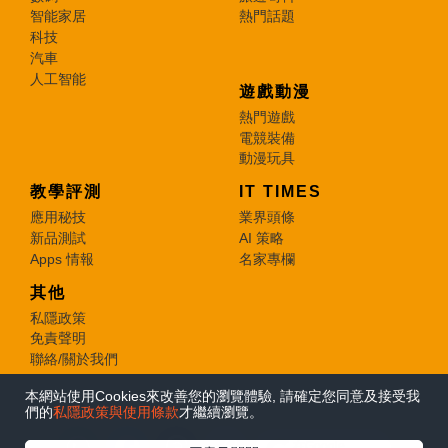
智能家居
熱門話題
科技
汽車
人工智能
遊戲動漫
熱門遊戲
電競裝備
動漫玩具
教學評測
IT TIMES
應用秘技
業界頭條
新品測試
AI 策略
Apps 情報
名家專欄
其他
私隱政策
免責聲明
聯絡/關於我們
本網站使用Cookies來改善您的瀏覽體驗, 請確定您同意及接受我
© 2026 e-zone. All Rights Reserved.
們的
私隱政策與使用條款
才繼續瀏覽。
在Google