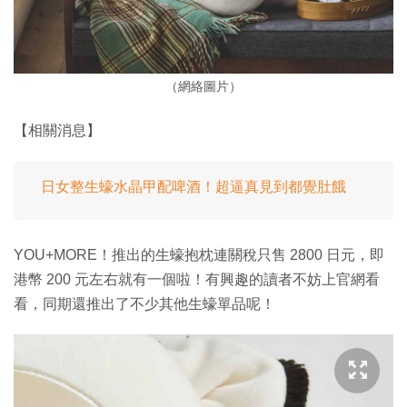
（網絡圖片）
【相關消息】
日女整生蠔水晶甲配啤酒！超逼真見到都覺肚餓
YOU+MORE！推出的生蠔抱枕連關稅只售 2800 日元，即
港幣 200 元左右就有一個啦！有興趣的讀者不妨上官網看
看，同期還推出了不少其他生蠔單品呢！