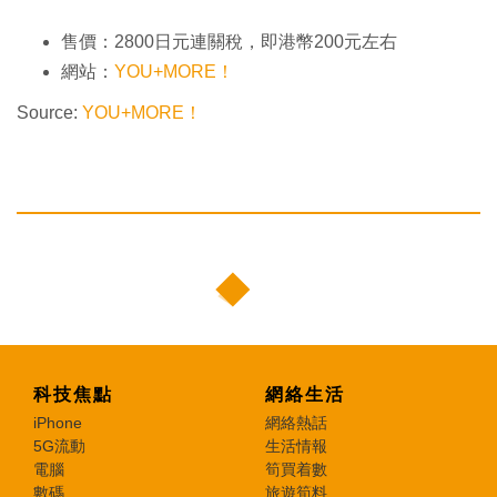
售價：2800日元連關稅，即港幣200元左右
網站：
YOU+MORE！
Source:
YOU+MORE！
科技焦點
網絡生活
iPhone
網絡熱話
5G流動
生活情報
電腦
筍買着數
數碼
旅遊筍料