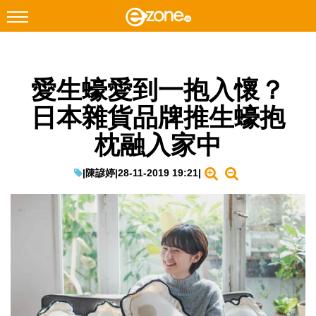
搜尋
愛生蠔愛到一抱入懷？
Facebook
Instagram
日本雜貨品牌推生蠔抱
科技焦點
枕融入家中
網絡生活
遊戲動漫
|
陳諺婷
|
28-11-2019 19:21
|
教學評測
EduTech
IT Times
生成式AI與雲端應用
Enterprise Digital Transformation