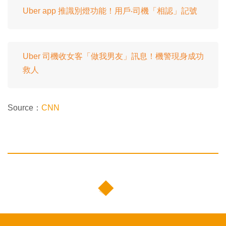
Uber app 推識別燈功能！用戶‧司機「相認」記號
Uber 司機收女客「做我男友」訊息！機警現身成功
救人
Source：
CNN