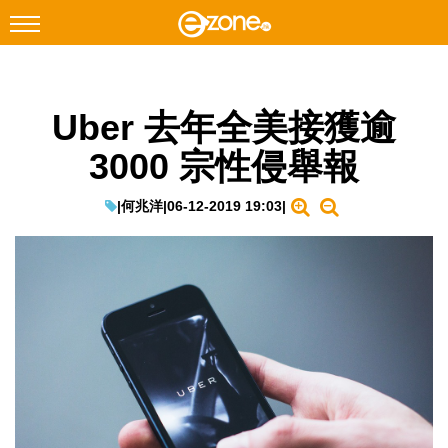
搜尋
Uber 去年全美接獲逾
Facebook
Instagram
3000 宗性侵舉報
科技焦點
網絡生活
|
何兆洋
|
06-12-2019 19:03
|
遊戲動漫
教學評測
EduTech
IT Times
生成式AI與雲端應用
Enterprise Digital Transformation