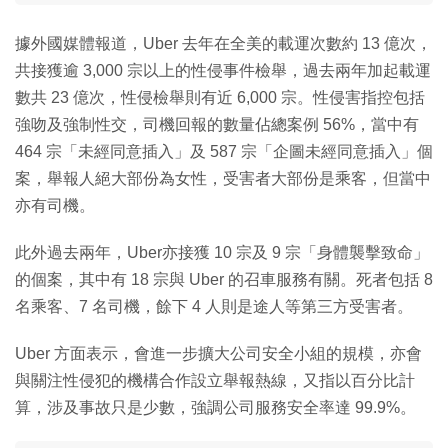
據外國媒體報道，Uber 去年在全美的載運次數約 13 億次，
共接獲逾 3,000 宗以上的性侵事件檢舉，過去兩年加起載運
數共 23 億次，性侵檢舉則有近 6,000 宗。性侵害指控包括
強吻及強制性交，司機回報的數量佔總案例 56%，當中有
464 宗「未經同意插入」及 587 宗「企圖未經同意插入」個
案，舉報人絕大部份為女性，受害者大部份是乘客，但當中
亦有司機。
此外過去兩年，Uber亦接獲 10 宗及 9 宗「身體襲擊致命」
的個案，其中有 18 宗與 Uber 的召車服務有關。死者包括 8
名乘客、7 名司機，餘下 4 人則是途人等第三方受害者。
Uber 方面表示，會進一步擴大公司安全小組的規模，亦會
與關注性侵犯的機構合作設立舉報熱線，又指以百分比計
算，涉及事故只是少數，強調公司服務安全率達 99.9%。