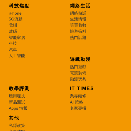
科技焦點
網絡生活
iPhone
網絡熱話
5G流動
生活情報
電腦
筍買着數
數碼
旅遊筍料
智能家居
熱門話題
科技
汽車
人工智能
遊戲動漫
熱門遊戲
電競裝備
動漫玩具
教學評測
IT TIMES
應用秘技
業界頭條
新品測試
AI 策略
Apps 情報
名家專欄
其他
私隱政策