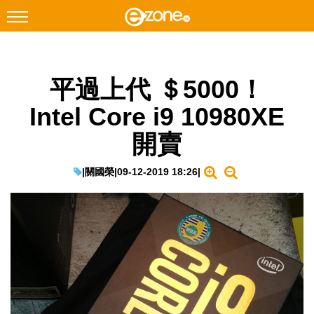
搜尋
平過上代 ＄5000！
Facebook
Instagram
Intel Core i9 10980XE
科技焦點
開賣
網絡生活
遊戲動漫
|
關國榮
|
09-12-2019 18:26
|
教學評測
EduTech
IT Times
生成式AI與雲端應用
Enterprise Digital Transformation